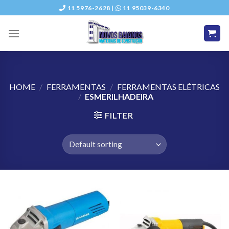
Skip
11 5976-2628 |
11 95039-6340
to
content
HOME
/
FERRAMENTAS
/
FERRAMENTAS ELÉTRICAS
/
ESMERILHADEIRA
FILTER