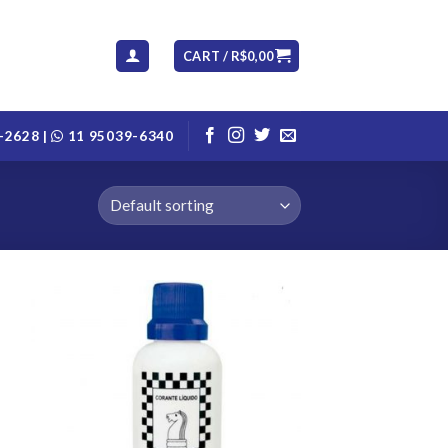
CART /
R$
0,00
-2628 |
11 95039-6340