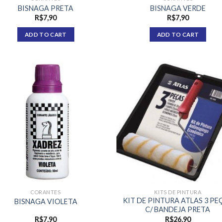
BISNAGA PRETA
BISNAGA VERDE
R$
7,90
R$
7,90
ADD TO CART
ADD TO CART
CORANTES
KITS DE PINTURA
KIT DE PINTURA ATLAS 3 PE
BISNAGA VIOLETA
C/ BANDEJA PRETA
R$
7,90
R$
26,90