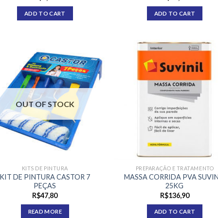
ADD TO CART
ADD TO CART
OUT OF STOCK
KITS DE PINTURA
PREPARAÇÃO E TRATAMENTO
KIT DE PINTURA CASTOR 7
MASSA CORRIDA PVA SUVIN
PEÇAS
25KG
R$
47,80
R$
136,90
READ MORE
ADD TO CART