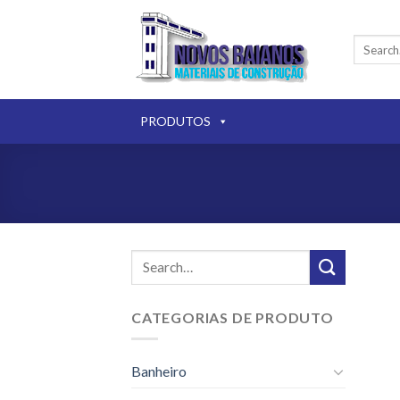
Skip
to
Search
content
for:
PRODUTOS
Search
for:
CATEGORIAS DE PRODUTO
Banheiro