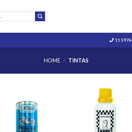
11 5976
HOME
/
TINTAS