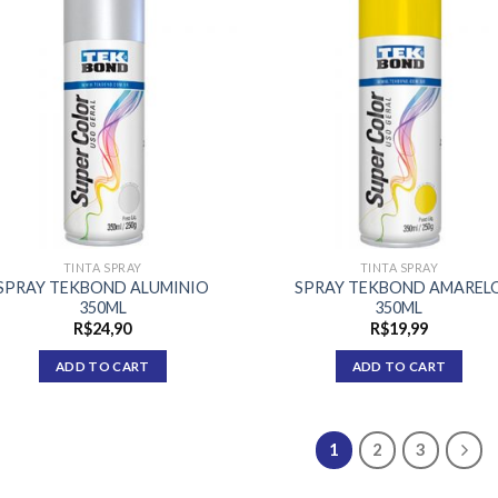
TINTA SPRAY
TINTA SPRAY
SPRAY TEKBOND ALUMINIO
SPRAY TEKBOND AMAREL
350ML
350ML
R$
24,90
R$
19,99
ADD TO CART
ADD TO CART
1
2
3