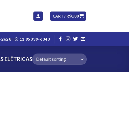
CART /
R$
0,00
-2628 |
11 95039-6340
S ELÉTRICAS