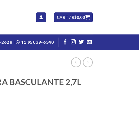
CART /
R$
0,00
-2628 |
11 95039-6340
A BASCULANTE 2,7L
 VERDE quantity