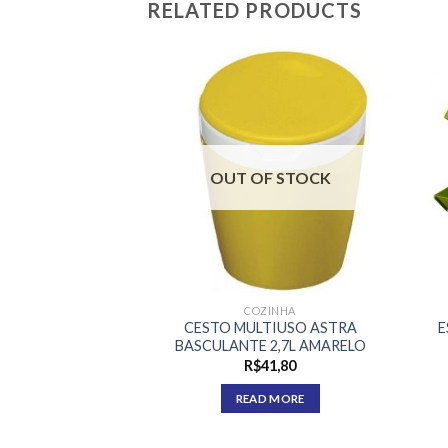
RELATED PRODUCTS
F STOCK
OUT OF STOCK
ZINHA
COZINHA
TIUSO ASTRA
CESTO MULTIUSO ASTRA
E
2,7L VERMELHO
BASCULANTE 2,7L AMARELO
41,80
R$
41,80
D MORE
READ MORE