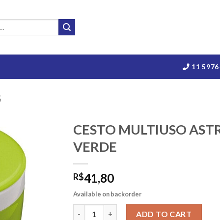
11 5976
S
CESTO MULTIUSO ASTR
VERDE
41,80
R$
Available on backorder
CESTO MULTIUSO ASTRA BASCULANTE 2,7L
ADD TO CART