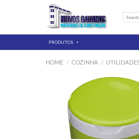
Skip
to
Search
content
for:
PRODUTOS
HOME
/
COZINHA
/
UTILIDADE