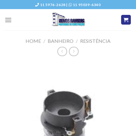
Skip
11 5976-2628 |
11 95039-6340
to
content
HOME
/
BANHEIRO
/
RESISTÊNCIA