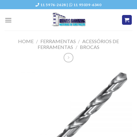
Skip
11 5976-2628 |
11 95039-6340
to
content
HOME
/
FERRAMENTAS
/
ACESSÓRIOS DE
FERRAMENTAS
/
BROCAS