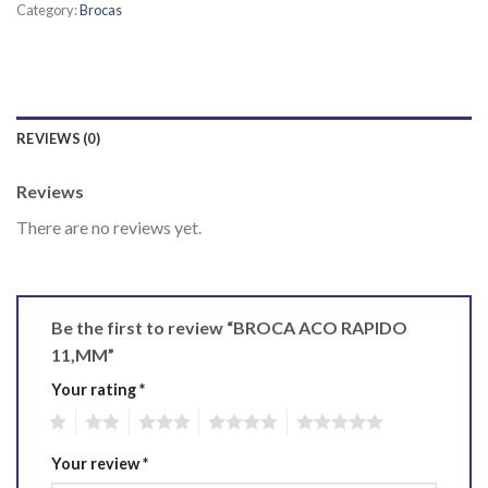
Category:
Brocas
REVIEWS (0)
Reviews
There are no reviews yet.
Be the first to review “BROCA ACO RAPIDO
11,MM”
Your rating
*
1
2
3
4
5
Your review
*