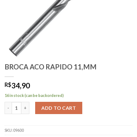
BROCA ACO RAPIDO 11,MM
34,90
R$
16 in stock (can be backordered)
BROCA ACO RAPIDO 11,MM quantity
ADD TO CART
SKU:
09600