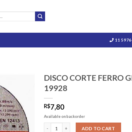
11 5976
O
DISCO CORTE FERRO G
19928
7,80
R$
Available on backorder
DISCO CORTE FERRO GROSSO 4.1/2 MAKITA
ADD TO CART