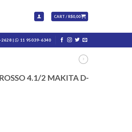
CART /
R$
0,00
-2628 |
11 95039-6340
ROSSO 4.1/2 MAKITA D-
 D-19928 quantity