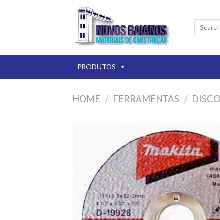
Skip
to
Search
content
for:
PRODUTOS
HOME
/
FERRAMENTAS
/
DISC