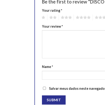
Be the first to review “D
Your rating
*
1
2
3
4
5
Your review
*
Name
*
Salvar meus dados neste navegador