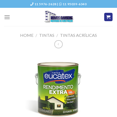
Skip
11 5976-2628 |
11 95039-6340
to
content
HOME
/
TINTAS
/
TINTAS ACRÍLICAS